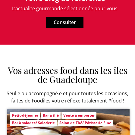
L’actualité gourmande sélectionnée pour vous
Consulter
Vos adresses food dans les îles
de Guadeloupe
Seul.e ou accompagné.e et pour toutes les occasions,
faites de Foodîles votre réflexe totalement #food !
Petit-déjeuner
Bar à thé
Vente à emporter
Bar à salades/ Saladerie
Salon de Thé/ Pâtisserie Fine