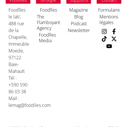
Foodîles
Groupe
Supports
Contact
Foodîles
Foodîles
Magazine
Formulaire
le lab’,
The
Blog
Mentions
Flamboyant
légales
488 rue
Podcast
Agency
de la
Newsletter
Foodîles
Chapelle,
Media
Immeuble
Moede,
97122
Baie-
Mahault
Tél :
+590 590
86 03 38
Mail :
lemag@foodiles.com