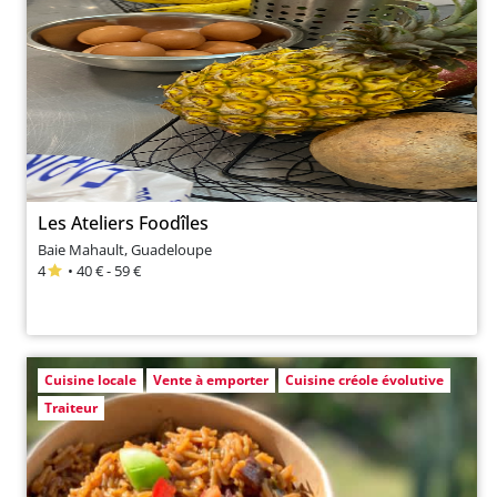
Les Ateliers Foodîles
Baie Mahault, Guadeloupe
4
• 40 € - 59 €
Cuisine locale
Vente à emporter
Cuisine créole évolutive
Traiteur